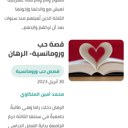
تعيش مع والدتها وإخوتها
الثلاثة الذين تُعيلهم منذ سنوات
بعد أن تركهم والِدهم...
قصة حب
ورومانسية- الرهان
قصص حب ورومانسية
30 أبريل 2023
محمد أمين الملكاوي
الرهان دخلت راما وهي طالبةٌ
جامعيةٌ في سنتها الثالثة حرمَ
الجامعةِ بدايةَ الفصل الدراسي