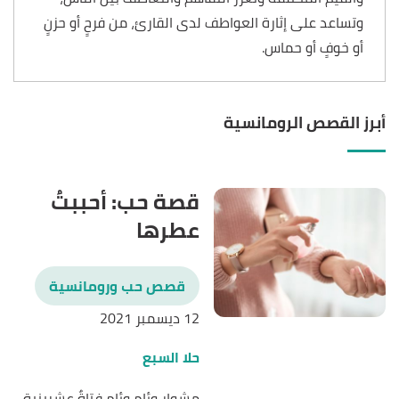
وتساعد على إثارة العواطف لدى القارئ، من فرحٍ أو حزنٍ
أو خوفٍ أو حماس.
أبرز القصص الرومانسية
قصة حب: أحببتُ
عطرها
قصص حب ورومانسية
12 ديسمبر 2021
حلا السبع
مشوار وِئام وِئام فتاةٌ عشرينية