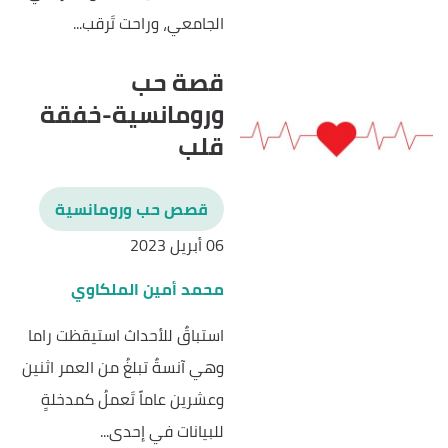
الجامعي، وراحت تَرقب...
قصة حب
ورومانسية-خفقة
قلب
قصص حب ورومانسية
06 أبريل 2023
محمد أمين الملكاوي
استباقٌ للأحداث استيقظت راما
وهي آنسةٌ تبلغُ من العمر اثنين
وعشرين عاماً تَعملُ كمدخلةٍ
للبيانات في إحدى...