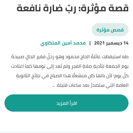
قصة مؤثرة: ربّ ضارة نافعة
قصص مؤثرة
14 ديسمبر 2021
|
محمد أمين الملكاوي
طه استيقظت عائلةُ الحاج محمود وهو رجلٌ فقير الحالِ صبيحةَ
يوم الجمعة لتأديةِ صلاةِ الفجرِ ولم تَعد إلى نومها كما اعتادت
كلّ يوم؛ لأن بالها كان منشغلًا هذا الصباح في نتائجِ الثانويةِ
العامة التي ستصدرُ بعد ساعات قليلة. ...
اقرأ المزيد