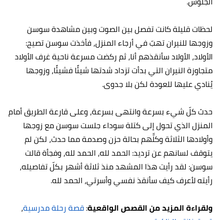
الجلوس.
لحظات قليلة كانت تفصل بين الصوت وبين مشاهدة سوسن
وزوجها للنيران تهبّ في أرجاء المنزل، فأخذت سوسن تصيح:
الأولاد، الأولاد سأنقذهم أنا، ثم ركضت مسرعة ناحية غرف الأولاد
متجاوزة النيران التي بدأت تزداد شدتها شيئًا فشيئًا، وزوجها
يُنادي عليها للعودة لكن بلا جدوى.
حدث كلّ شيء بسرعة وانتهى بسرعة، وعلى قارعة الطريق أمام
المنزل الذي تحول إلى كتلة سوداء جلست سوسن مع زوجها
وأولادها الثلاثة وكلّّهم بحالة حزن وصدمة مما حدث، لكن لم
يتوقف لسانهم عن ترديد: الحمد لله، الحمد لله، وفجأة قالت
سوسن: لقد رأيت هذا المشهد منذ ثلاثة أشهر بكلّ تفاصيله،
رأيته لأعرف كيف سأنقذ نفسي وأسرتي، الحمد لله.
ولقراءة المزيد من القصص الواقعية
:
قصة رحلة مدرسية
،