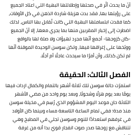
أنّ ما يحدث أثّر في صحتها وإطلالتها البهية التي اعتاد الجميع
على رؤيتها بها، فقد بدت هزيلة شاردة الذهن في كل الأوقات،
كما فقدت ابتسامتها البهية التي كانت تُقابل بها الناس، لذلك
اضطرت إلى إخبار المقربين منها بما يجري معها، إلا أنّ الجميع
-كان كزوجها- أجمع أنّها مجرد تهيؤات ولا صلة لها بالواقع
ووبّخها على إغراقها فيها، ولكن سوسن الوحيدة الموقنة أنّها
لم تكن كذلك، وأن أمرًا ما سيحدث عاجلًا أم آجلًا.
الفصل الثالث: الحقيقة
استمرّت حالة سوسن تلك ثلاثة أشهر بالتمام والكمال ازدات فيها
يومًا بعد يوم هزلًا وشحوبًا، وبعد يوم واحد من مضي الأشهر
الثلاثة حان موعد اليوم المشؤوم الذي رُسِم في مخيلة سوسن
منذ مدة؛ ففي تمام الساعة التاسعة مساء وبينما كان الأولاد
في غرفهم استعدادًا للنوم وسوسن تجلي في المطبخ وهي
تتناقش مع زوجها صدر صوت انفجار قويّ بدا أنه من غرفة