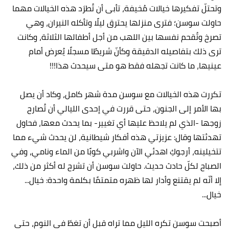
وتحتلّ تفكيرها خيالات مُخيفة، تأبى أن تُطرَد هذه الخيالات مهما
حاولت سوسن؛ فترى منزلها يحترق ليلًا وتأكله النيران، وهي
تصرخ وتُقحم نفسها بين اللهب من أجل أطفالها الثلاثة، وكانت
ترى ذلك بتفاصيله الدقيقة وكأنّ شريطًا مسجلًا يُعرض أمام
عينيها، ما كانت تجهله فقط هو متى سيحدث هذا!!!
تكررت هذه الخيالات مع سوسن مدة شهر كامل، وكاد أن يصل
بها الأمر إلى الجنون، حتى قررت في إحدى الليالي أن تُصارح
زوجها -الذي لم يلاحظ عليها أي تغيير- بما يحدث معها، فحاول
تهدئتها وقال: عزيزتي هذه أفكار شيطانية، لن يحدث شيء مما
تتخيلينه، أرجوكِ اهدئي الآن واشربي كوبًا من الماء ونامي، وفي
الصباح لكلّ حادث حديث. حاولت سوسن أن تشرح له أكثر من ذلك،
إلا أنّه لم يقتنع وأدار لها ظهره متمتمًا بكلمة واحدة: خيال...
خيال...
أصبحت سوسن تكره الليل مما تراه قبل أن تغطّ في النوم، حتى