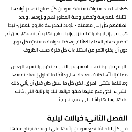
كعادتها منذ سنوات تستيقظ سوسن كلّ صباح لتجهيز أولادها
الثلاثة للمدرسة وتحضير وجبة الفطور لهم ولزوجها، وبعد
انطلاقهم كلّ إلى مهمته -الأولاد للمدرسة والزوج للعمل- تبدأ
هي في إنجاز واجبات المنزل وإنجاز واجباتها بحقّ نفسها، ومن ثم
تحضير طعام الغداء للعائلة، وهكذا بدوامة مستمرّة كلّ يوم،
دون أن يخلو الأمر من استثناءات كلّ فترة حسب الظروف.
بالرغم من روتينية حياة سوسن التي قد تكون بالنسبة للبعض
مملة إلا أنّها كانت سعيدة بها، ودائمًا ما تحاول إسعاد نفسها
وعائلتها بشتى الطرق، لكن كلّ ما سبق كان قبل أن يأتي ذلك
الشيء الذي عكّر عليها صفو حياتها تلك والرتابة التي كانت
عليها، وقلبها رأسًا على عقب تدريجيًا.
الفصل الثاني: خيالات ليلية
في كلّ ليلة لمّا تضع سوسن رأسها على الوسادة تجتاح عقلها