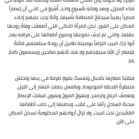
فناء المنزل، وبعد وفاتهِ بأسبوعٍ واحد، أُشيعَ في الحيِ أن إعصاراً
مدمِراً رهيباً سيجتاحُ المنطقةَ بأسرها، وأنهُ يجبَ عليهم إخلاء
المكان على الفور، لكن المرأةَ الثكلى التي أضعفَت وفاةُ زوجها
عقلها، والتي لم تجفَ دموعها ودموع أطفالها على فراقه بعد،
أبوا تركَ البيتِ التزاماً بوصيته ظانينَ أن روحهُ ستلعنهم، قائلةً
للِصغار أن اللهَ سينقِذهم ولا شك لأنهم صالحين ويسمعونَ كلامَ
بابا.
فتقيّدُ صغارها بالحبال وتمسكُ بقوةٍ طرفهُ في يدها وتجلسُ
منتظرةً اللحظة الموعودة، وبالفعل ينقلبُ النهار إلى الليل،
وتعصفُ الرياح وتزمجر، ويهوجُ الموجُ ويموج، فيقلبُ الإعصارُ
سحنةَ الساحلِ رأسًا على عَقب، ويدفنها إلى جانب أطفالها
المُقَيدينَ تحت البيت، ولا تزالُ أرواحهم المكلومةُ تسكنُ المكان
حتى الآن.