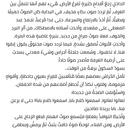
الداخلِ رَجعُ أقدامٍ كثيرةٍ تَقرعُ الأرض، هُيّء لهم أنها تتنقلُ بينَ
الغرف، ثُمَ ترددَ صوت بكاءٍ مخيف، في البداية كان الصوتُ خفيفًا
وبطيئًا، ثُمَّ أخذَ بالارتفاعِ والسرعة، حتى غدا مُرعباً، تجمدَ عبد
المعطي على مقعدهِ، وأخذت أسنانه بالاصطكاك، من أثرِ البردِ
والخوف، فعلا صوتُ صراخٍ من جديد، بنبرةٍ غاضبةٍ هذه المرة،
وأخذتِ الأبوابُ تُصفق بشدةٍ، فيما تردد صوت مخنوقٌ يقول: إبقوا
هنا، لا تذهبوا... وسُمعت جلجلةُ أجراس وشيءٌ معدني يسحبُ
على أرضية الغرفة فأصدر صوتًا حاداً.
يسودُ السكونُ برهةً من الوقت...
تأملَ الحُراسُ بعضهم بعضًا مُتأهبينَ للفِرارِ بعيونٍ جاحظةٍ، وأفواهٍ
مزمومة، وقلوبٍ تكادُ أن تُحطمَ أضلاعهم من شدة الخفقان..
واستُؤنفتِ الضجةُ من جديدة:
تعالوا تعالوا، اسمعوا كلامَ بابا، اسمعوا كلام بابااا حتى لا يزعل
مِنا.. بابا يريدنا صالحين.
وتُخبطُ النوافذُ بِغلظةٍ فيُسمع صوتُ انهمارِ قطع الزجاج على
الأرض، ومن الفناء، لوحظَ ضوءٌ خافتٌ يثبتُ ثمُ يرمشُ وينطفئ.