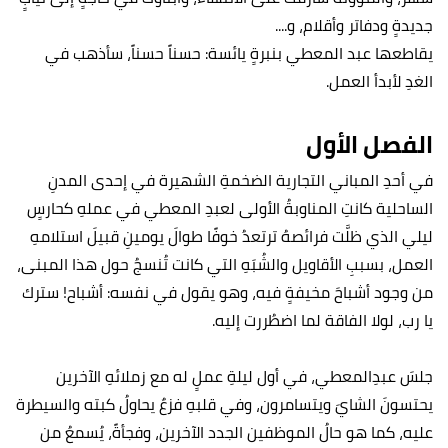
جديدةٍ ودفاتر وأقلام، و....
يقاطعها عبد المعطي بنبرةٍ يائسة: حسناً حسناً، سأذهب في
الغدِ لأبدأ العمل.
الفصل الأول
في أحدِ المباني التجارية الضخمةِ الشهيرة في إحدى المدنِ
الساحلية كانتِ المناوبةُ الأولى لعبدِ المعطي في عملهِ كحارسٍ
ليلي الذي ظلَّت فرائصهُ ترتعدُ خوفًا طوالَ يومينِ قبيلَ استلامهِ
العمل، بسببِ الأقاويل والشُبَهِ التي كانت تُنسجُ حول هذا المبنى،
من وجود أشباحَ مخيفةٍ فيه، وهو يقول في نفسه: أشباح! سترك
يا رب، لولا الفاقة لما اضطُررت إليه.
جلسَ عبدِالمعطي، في أول ليلةِ عملٍ له مع زملائهِ الآخرين
يحتسونَ الشايَ ويتسامرون، وفي قلبهِ فزعٌ يحاولُ كبته والسيطرة
عليه، كما هو حالُ الموظفين الجدد الآخرين، وفجأةً، يُسمعُ من