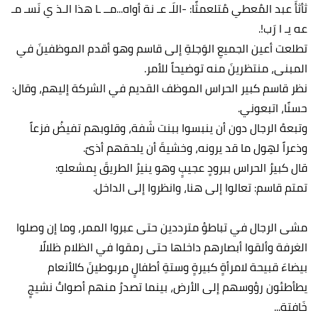
ثأثأَ عبد المُعطي مُتلعمثًا: -اللَـ عـ نة أواه...مــ ـا هذا الـذ ي نَسـ مـ
عه يـ ا رَب!.
تطلعت أعين الجميعِ الوَجلةِ إلى قاسم وهو أقدم الموظفينَ في
المبنى، منتظرينَ منه توضيحاً للأمر.
نظر قاسم كبير الحراس الموظف القديم في الشركة إليهم، وقال:
حسنًا، اتبعوني.
وتبعهُ الرجال دون أن ينبسوا ببنت شَفة، وقلوبهم تفيضُ فزعاً
وذعراً لهِول ما قد يرونه، وخشيةَ أن يلحقهم أذىً.
قال كبيرُ الحراس ببرودٍ عجيبٍ وهو ينيرُ الطريقَ بِمشعلهِ:
تمتم قاسم: تعالوا إلى هنا، وانظروا إلى الداخل.
مشى الرجال في تباطؤ مترددين حتى عبروا الممر، وما إن وصلوا
الغرفة وألقوا أبصارهم داخلها حتى رمقوا في الظلام ظلالًا
بيضاءَ قبيحة لامرأةٍ كبيرةٍ وستةِ أطفالٍ مربوطينَ كالأنعام
يطأطئون رؤوسهم إلى الأرض، بينما تصدرُ منهم أصواتُ نشيجٍ
خَافتة...