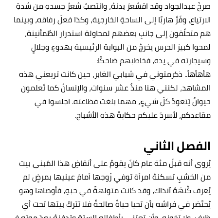
صرخَ عبدالجواد وقد اقشعرَ بدنهُ، وانتصبُ شعرُ جسدهِ من شدةِ
الارتياع، وفَرَّ هاربًا إلى الساحةِ الخارجية، وكذا فعلَ رفاقه، وبينما
هم متحلّقون إلى جانبِ بعضهم لمحاولة استدرار الطُمأنينة،
لمحوا كبيرَ الحرس يخرجُ من البوابة الرئيسية بهدوءٍ وجلالٍ
وسيجارته في يده، فخاطبهم ضاحكًا:
هأهأهأ.. ذكرمتوني في شبابيَ الغابر، حين كانت تريعني هذه
المشاهد، لكنني هنا منذُ عشر سنوات، والإنسانُ كما تَعلمون
حيوانٌ يَتعودُ كلَ شيءٍ، مهما بلغت فظاعته. اجلسوا في
مقاعدكم، لأسردَ عليكم حكايةَ هذه الأشباح.
الفصل الثاني
يُروى أنه قبلَ مئة عام كانَ يقومُ على أنقاضِ هذا المَبنى بيت
من الخشبِِ تسكنهُ امرأة توفي زَوجها أمامَ عينيها بمرضٍ لم
يُعرف كُنهَهُ آنذاك، وقد كانت متولهةً في حبهِ، فأوصاها وهو
يُحتَضر في فراشه بأن تحيا حياةً صالحةً فلا تتركَ بيتها تحت أي
ظرفٍ، ولا تخونه، وأن تعتني بأطفاله الستة وتدفنهُ بعدَ موتهِ في