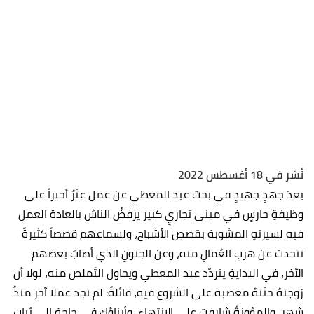
نُشر في 18 أغسطس 2022
بعدَ جهدٍ جهيدٍ في بحث عبد المعطي عن عمل عثرُ أخيراً على
وظيفةِ حارسٍ في مبنى تجاريٍ كبير يرفضُ الناسُ بالعادة العمل
فيه لسيرتهِ المشوبة بقصصِ الأشباح، ولسماعهم قصصاً كثيرةً
تتحدث عن هربِ العُمالِ منه، وعن الجنونِ الذي أصابَ بعضهم
الآخر، في البدايةِ يتردّد عبد المعطي ويحاول التَملص منه، لولا أن
زوجتهُ حثتهُ مغضبة على الشروع فيه، قائلةً: لم تجد عملا آخر منذُ
شهر، والمؤونةُ شارفت على الانتهاء، وأبناؤك في حاجةٍ إلى ثيابٍ