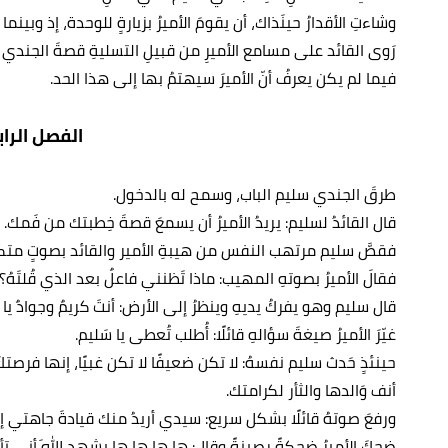
وشاءتِ الأقدارُ حينَذاك، أن يقومَ الأميرُ بزيارةٍ للوحدة، إذ وب
رَوى القائد على مسامع الأميرِ من قبيلِ التسليةِ قصةَ الجندي سل
فيما لم يكن يعرفُ أنّ الأميرَ سيهتمُ بها إلى هذا الحد.
الفصل الراب
طرقَ الجندي سليم الباب، وسمح له بالدخول.
قال القائدُ لسليم: يريدُ الأميرُ أن يسمعَ قصةَ خِطبتك من فَمك.
فقصَّ سليم مرتهب النفس من هيبةِ الأمير والقائد بصوتٍ متك
فقالَ الأميرُ بصوتهِ المهيب: ماذا تَظنني فاعلٌ بعد الذي قُلتَهُ؟
قال سليم وهو يفركُ يديهِ وينظرُ إلى الأرض: أنتَ كريمٌ وجوادٌ ي
غيّرَ الأميرُ صيغةَ سؤالهِ قائلًا: أُطلب تُعطى يا سَليم.
حينئذٍ حَدث سليم نفسهُ: لا تكن ضعيفًا لا تكن غبيًا، إنها فرص
أنف وَالدها والثأر لكرامتك.
ورفعَ صوتهُ قائلًا بشكل سريع: سيدي أريدُ منك قيادةَ جاهتي إل
ضحكَ الأميرُ ضحكةً رصينةً وقال: ها ها ها ها يشهد اللهَ أني