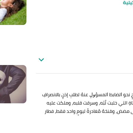
يلية
 نحو ﺍلضابط ﺍﻟﻤﺴﺆﻭﻝِ عنهُ لطلبِ إذنٍ بالانصرافِ
اةِ التي خلبت لُبّه، وسرقت قلبه، وملكت عليه
مضض، ومَنحَهُ مُغادرةً ليومٍ واحد فقط، فطار