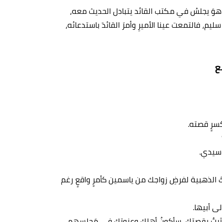
ينما هوَ يجلسُ في مكتب القائد يتبادل الحديث معه،
يم، فالتمعت عينا الأميرِ وأمرَ القائدَ باستدعائه،
ع
سرٍ قصته.
ا سيدي.
تكَ الذهبية لفرضِ زواجك من ياسمين كأمرٍ واقعٍ رغم
ى أبيها.
 تأثرتُ بقصتك، سأكونُ أهلك وعزوتك في مَجلسهم،