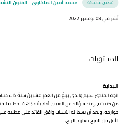
محمد أمين الملكاوي
- الفنون التشك
قصص مضحكة
نُشر في 08 نوفمبر 2022
المحتويات
البداية
اتجهَ الجنديٌ سليم والذي يبلغُ من العمرِ عشرينَ ﺳﻨﺔً ذات صباحٍ
من كتيبته، ﻭﻋﻨﺪ ﺳﺆﺍﻟﻪ ﻋﻦ السبب، أﻓﺎﺩ بأﻧﻪ ﺫﺍﻫﺐٌ لخطبةِ الفت
جوارحه، وبعد أن بسط له الأسباب وافق القائد على مطلبه على 
الأول من الفرح يسابق الريح.