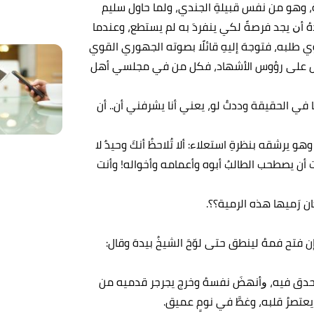
وة، وهو ﻣﻦ نفس قبيلةِ الجندي، ولما حاول سليم
دهُ أﻥ ﻳﺠﺪ ﻓﺮﺻﺔً لكي ينفردَ به لم يستطع، وعندما
نتَوي طلبه، فتوجهَ إليهِ قائلًا بصوته الجهوري القوي
لان قُل على رؤوس الأشهاد، فكل من في مجلسي أهل
 في الحقيقة وددتُ لو، يعني أنا يشرفني أن.. أن
هو يرشقه بنظرةِ استعلاء: ألا تُلاحظُ أنكَ وحيدٌ لا
لات أن يصطحب الطالبُ أبوه وأعمامه وأخواله! وأنت
ن رَميها هذه الرمية؟؟.
 فتح فمهُ لينطق حتى لوّحَ الشيخُ بيدهَ وقال:
ي تحدق فيه، ﻭأنهضَ نفسهُ وخرج يجرجر قدميه من
عتصرُ قلبه، وغطَّ في نومٍ عميق.