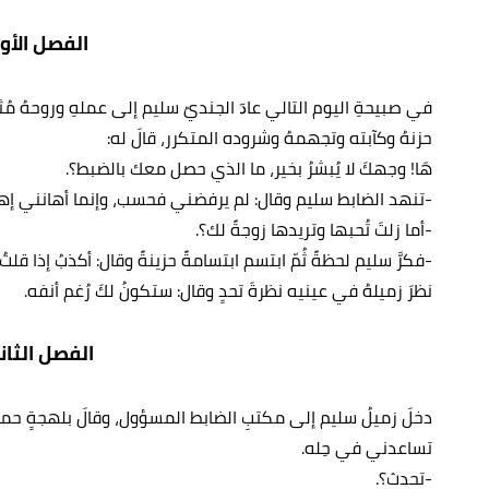
الفصل الأو
في صبيحةِ اليوم التالي ﻋﺎﺩَ الجنديُ سليم إﻟﻰ ﻋﻤﻠﻪِ وروحهُ مُثق
حزنهُ وكآبته وتجهمهُ وشروده المتكرر، قالَ له:
هَا! وجهكَ لا يُبشرُ بخير، ما الذي حصل معك بالضبط؟.
-تنهد الضابط سليم وقال: لم يرفضني فحسب، وإنما أهانني إهان
-أما زلتَ تُحبها وتريدها زوجةً لك؟.
-فكرَّ سليم لحظةً ثُمّ ابتسم ابتسامةً حزينةً وقال: أكذبُ إذا
نظرَ زميلهُ في عينيه نظرةَ تحدٍ وقال: ستكونُ لكَ رُغم أنفه.
الفصل الثا
دخلَ زميلُ سليم إلى مكتبِ الضابط المسؤول، وقالَ بلهجةٍ حما
تساعدني في حِله.
-تحدث؟.