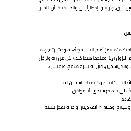
أنيق، وأرسلوا إخطاراً إلى والد الفتاةِ بأن الأمير
مس
حبهُ متمسمرٌ أمام ﺍﻟﺒﺎﺏ مع أهلهِ وعشيرته، ولما
نزول أﻭﻻ‌ً، وعندما هبطَ ﺻُﺪﻡَ ﻛﻞ ﻣﻦ رآه وترجَلَ
والد ياسمين، قالَ لهُ بنبرة ماكرةٍ: ﻋﺮﻓﺘﻨﻲ؟.
م لأﻃﻠﺐ يدَ ابنتك وكريمتك ياسمين له.
فٌ لي بالطبع سيدي، أنا موافق.
قادم.
ثُمَّ شربَ الأميرُ قهوتهُ على عجالة وقال للقائد: آمرُ لسليم ببيت وسيارةٍ، ومبلغ ٢٠ ألف دينار، وإجازة تقدرُ بثلاثة