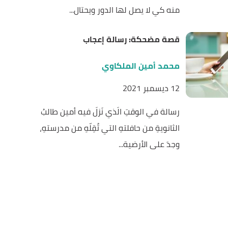
منه كي لا يصل لها الدور ويحتال...
قصة مضحكة: رسالة إعجاب
محمد أمين الملكاوي
12 ديسمبر 2021
رسالة في الوقتِ الَذي نَزلَ فيه أمين طالبُ
الثانويةِ من حافلتهِ التي تُقِلّهِ من مدرستهِ،
وجدَ على الأرضية...