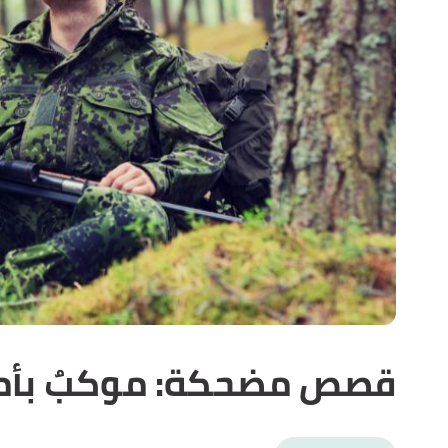
قصص مضحكة: موكبٌ بأم