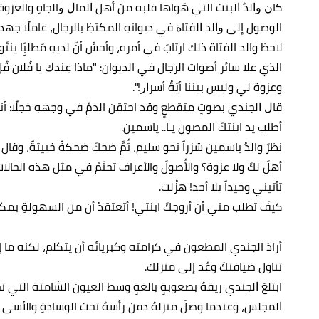
ﻛﺎﻥ ﻭﺍﻟﺪُ ﺍﻟﺒﻨﺖ التي هَواها قلبه ﻣﻦ أﻫﻞ ﺍﻟﻤﺎﻝ ﻭالجاهِ والعز
الوصول إﻟﻰ ﻭﺍﻟﺪ ﺍﻟﻔﺘﺎﺓ في ديوانهِ المكتظِ بالرجال، عاملًا جه
لاحظ والد الفتاة ذلك ارتابَ في أمره، وأحسَّ أنّ لديهِ مَطلبًِا ي
الذي علا سائر أصوات الرجال في الديوان: "ماذا ﻋِﻨﺪﻙ يا فُ
وعزوة لي وليس بيننا أيّةُ أﺳﺮﺍﺭ!".
ﻗﺎﻝ ﺍلجندي بصوتٍ متقطعٍ وقد احتقن الدمُ في وجههِ خجلًا: أنا
أطلب ﻳﺪ اﺑﻨﺘﻚَ المصون يـا.. ياسمين.
نظرَ والدُ ياسمين شزراً نحو سليم، ثُمَّ ضحكَ ضحكةً خبيثةً، وقال و
أهلَ لكَ ولا عزوة؟ والأُصولَ والأعراف تحتّمُ في مثل هذه الحا
تأتيني وحيداً بلا أحد! هزُلت.
كيفَ تطلب مني أن أزوجكَ ابنتي! أتعتقدُ أن من السهولةِ بمكا
أرادَ الجندي المطعون في كرامته وكبريائه أن يتكلم، لكنه ما إن
تناول ضيافتكَ وعُد إلى منزلك.
ابتلعَ ﺍلجندي ريقهُ بصعوبةٍ بالغةٍ وسط العيون الشامتة الت
ﺍلمجلس، وعندما وصلَ منزلهُ دفن رأسهُ تحت الوسادةِ والأسى ي