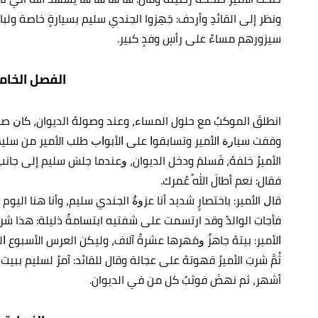
ونظر إلى القائدِ وأردف: جَهِزوا الجندي سليم بسيارةٍ خاصة ولباسٍ 
سيزورهم مساءً على رأسِ وفدٍ كبير.
الفصل الخا
انطلقَ الموكبُ مع حلول المساء، وعند وصولهُ الديوان، ﻛﺎﻥ صا
وقفت ﺳﻴﺎﺭﺓ ﺍلأمير وﺗﺴﺎﺑﻘﻮﺍ ﻋﻠﻰ ﺍلأﺑﻮﺍﺏ ﻃﻠﺐ الأمير ﻣﻦ سليم ال
الأميرُ خلفهُ، فَسلمَ ودخل الديوان، ﻭﻋﻨﺪﻣﺎ ﺟﻠﺲَ سليم إلى جانب 
فقال: ﻧﻌﻢ أطالَ اللهُ عُمرك.
ﻗﺎﻝ الأمير: باختصارٍ شديد أنا ﻋﺰﻭﺓُ الجندي سليم، وأنا هنا اليو
فأجابَ الوالدُ وقد ارتسمت على شفتيه ابتسامةٌ ذليلة: هذا شر
ﺍلأمير: ﺑﻴﺘﻪُ جاهزٌ ﻭمَهرها عشرةُ آلاف، وليكن العرس الأسبوع ﺍل
أشهر، ثم نهضَ فوثبُ كل من في الديوان.