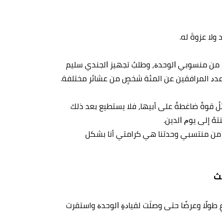
ولا عزوةَ له.
ﺒﻴﺮ ﻣﻦ ﻣﻨﺴﻮﺑﻲ ﺍﻟﻮﺣﺪﺓ، وطلبُ ﺗﺠﻬﻴﺰ ﺍلجندي سليم
د ﻋﺪﺩ المرافقين عن المئة شخصٍ من عشائر مختلفة.
ائلُ قوةً ضاغطةً على أبيها، فلا يستطيع بعد ذلك
تهُ إﻟﻰ ﻳﻮﻡ ﺍﻟﺪﻳﻦ.
 من منتسبي وحدتنا هي كرامتي أنا بشكل
لث
عِ طولًا وعرضًا حتى وصلَت ﻟﻘﻴﺎﺩﺓِ ﺍﻟﻮﺣﺪﺓ واستقرت