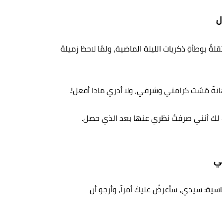
ل
لةٌ بوطأةِ ذكريات الليلة الماضية، ولمّا ﻻ‌ﺣﻆ زميلهُ
ةً مَسّت كرامتي وشرفي، ولا أدري ماذا أفعل!.
 قلتُ لك أنني صرفتُ نظري عنها بعد الذي حصل.
ني
سية: سيدي، سأعرضُ عليكَ أمراً، وأرجو أن