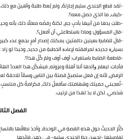
-لقد قطع الجندي سليم إجازتهُ، ولم يُعطَ طلبهُ وأهينَ مع ذلك.
-كيف، ما الذي حصل معه؟.
-طلبَ يدها من أبيها بأدبٍ جم، لكنهُ رفضَه معللًا ذلك بأنه وحيد 
-قال المسؤول: وماذا باستطاعتي أن أفعل؟.
-ﻗﺎلَ للضابطِ بعينين حالمتين: يمكنك إصدار أمرٍ بجمعِ ﻋﺪﺩ ﻛ
ﺑﺴﻴﺎﺭﺓ ﺟﺪﻳﺪﺓ لمرافقته لإﻋﺎﺩﺓ ﺍﻟﺨﻄﺒﺔِ ﻣﻦ ﺟﺪﻳﺪ، وحبذا لو زا
-قاطعهُ الضابط باستغراب: أوف أوف ولمَ كُلُ هذا؟.
فأجابَ: ﻟﻴﻌﻠﻢ ﻭﺍﻟﺪﻫﺎ أننا أهلهُ وعزوته، فيشكّل هذا العددُ اله
الرفض، لأنه إن فعل ستصبحُ قصتهُ بين الناسِ وسمًاً ﺗﻼ‌ﺣﻘﻪُ لعن
-تُعجبني حميتك وشهامتك سأفعلُ ذلكَ، فكرامةُ كل منتسبٍ
شخصي. لكن لا بدَ لهذا من ترتيب.
الفصل الثا
كَثُرَ الحديثُ حول هذهِ القصةِ في الوحدة، وأخذ نطاقُها بالاتسا
تفاصيلها -لحسنِ حظِ الجندي سليم- في ذهنِ قائدها