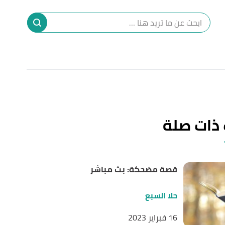
ا
إ
ا
 ذات صلة
قصة مضحكة: بث مباشر
حلا السبع
16 فبراير 2023